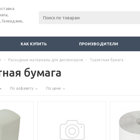
оставка
напа,
, Геленджик,
КАК КУПИТЬ
ПРОИЗВОДИТЕЛИ
г
-
Расходные материалы для диспенсеров
-
Туалетная бумага
тная бумага
По алфавиту
По цене