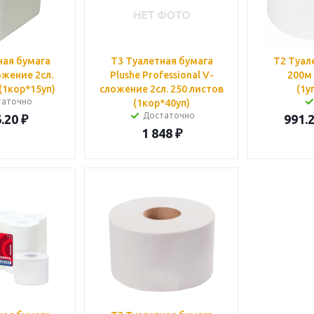
ная бумага
T3 Туалетная бумага
T2 Туал
ожение 2сл.
Plushe Professional V-
200м 
(1кор*15уп)
сложение 2сл. 250 листов
(1у
таточно
(1кор*40уп)
Достаточно
.20
₽
991.
1 848
₽