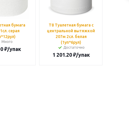
етная бумага
T8 Туалетная бумага с
1сл. серая
центральной вытяжкой
п*12рул)
207м 2сл. белая
Много
(1уп*6рул)
Достаточно
20
₽
/упак
1 201.20
₽
/упак