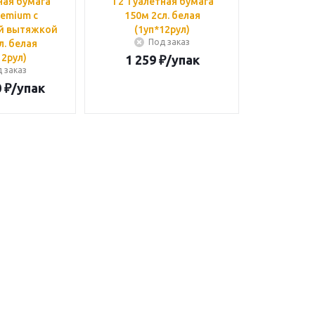
ная бумага
T2 Туалетная бумага
remium с
150м 2сл. белая
й вытяжкой
(1уп*12рул)
Под заказ
л. белая
12рул)
1 259
₽
/упак
 заказ
0
₽
/упак