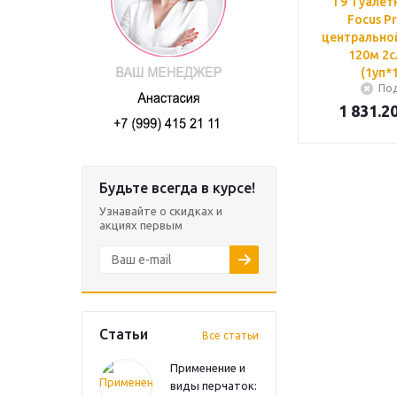
T9 Туалет
Focus P
центрально
120м 2с
(1уп*
Под
1 831.2
Будьте всегда в курсе!
Узнавайте о скидках и
акциях первым
Статьи
Все статьи
Применение и
виды перчаток: