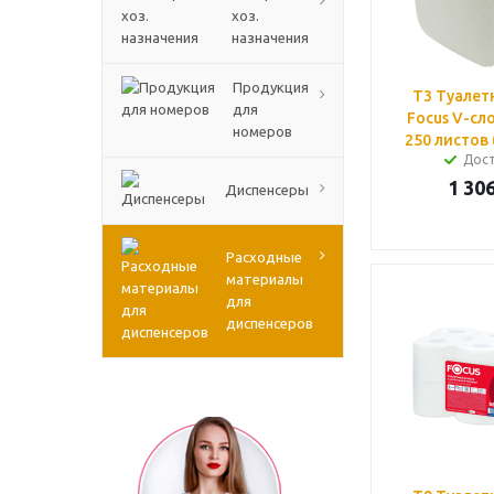
хоз.
назначения
Продукция
T3 Туалет
для
Focus V-сл
номеров
250 листов 
Дос
1 306
Диспенсеры
Расходные
материалы
для
диспенсеров