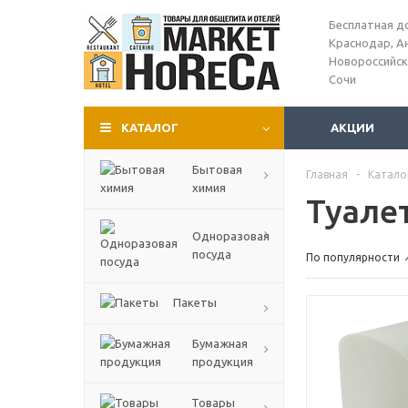
Бесплатная д
Краснодар, А
Новороссийск
Сочи
КАТАЛОГ
АКЦИИ
Бытовая
Главная
-
Катало
химия
Туале
Одноразовая
посуда
По популярности
Пакеты
Бумажная
продукция
Товары