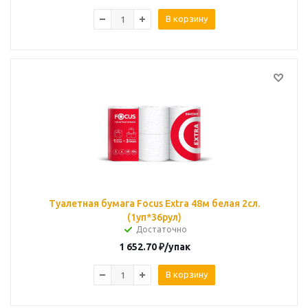
В корзину
Туалетная бумага Focus Extra 48м белая 2сл.
(1уп*36рул)
Достаточно
1 652.70
₽
/упак
В корзину