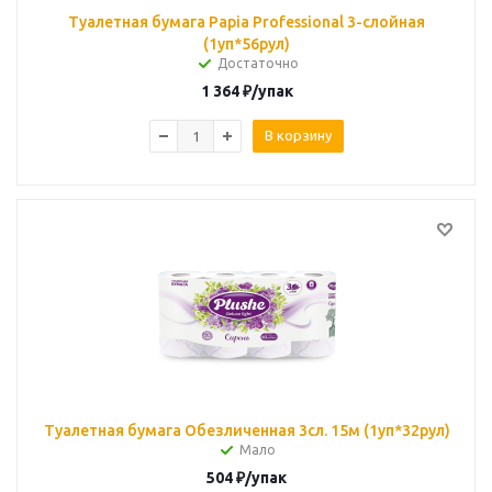
Туалетная бумага Papia Professional 3-слойная
(1уп*56рул)
Достаточно
1 364
₽
/упак
В корзину
Туалетная бумага Обезличенная 3сл. 15м (1уп*32рул)
Мало
504
₽
/упак