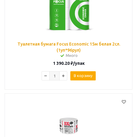
Туалетная бумага Focus Economic 15м белая 2сл.
(1уп*96рул)
Много
1 390.20
₽
/упак
В корзину