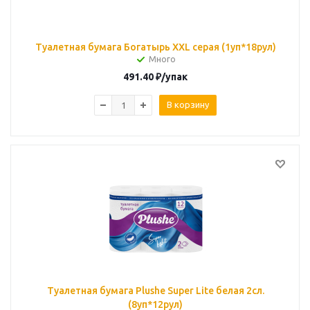
Туалетная бумага Богатырь XXL серая (1уп*18рул)
Много
491.40
₽
/упак
В корзину
Туалетная бумага Plushe Super Lite белая 2сл.
(8уп*12рул)