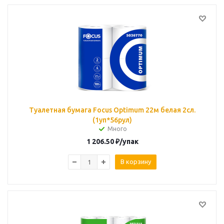
Туалетная бумага Focus Optimum 22м белая 2сл.
(1уп*56рул)
Много
1 206.50
₽
/упак
В корзину