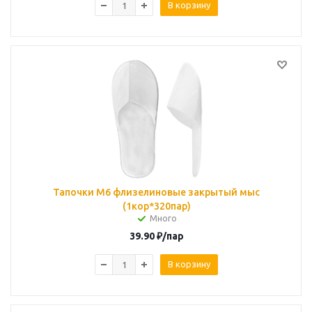
В корзину
Тапочки М6 флизелиновые закрытый мыс
(1кор*320пар)
Много
39.90
₽
/пар
В корзину