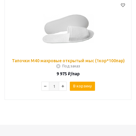
Тапочки М40 махровые открытый мыс (1кор*100пар)
Под заказ
9 975
₽
/пар
В корзину