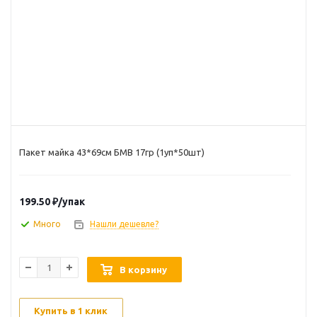
Пакет майка 43*69см БМВ 17гр (1уп*50шт)
199.50
₽
/упак
Много
Нашли дешевле?
В корзину
Купить в 1 клик