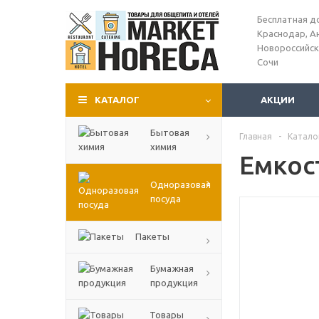
Бесплатная д
Краснодар, А
Новороссийск
Сочи
КАТАЛОГ
АКЦИИ
Бытовая
Главная
-
Катало
химия
Емкос
Одноразовая
посуда
Пакеты
Бумажная
продукция
Товары