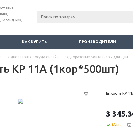
оставка
напа,
, Геленджик,
КАК КУПИТЬ
ПРОИЗВОДИТЕЛИ
г
-
Одноразовая посуда онлайн
-
Одноразовые Контейнеры для Еды
-
ть КР 11А (1кор*500шт)
Емкость КР 11
3 345.3
Мало