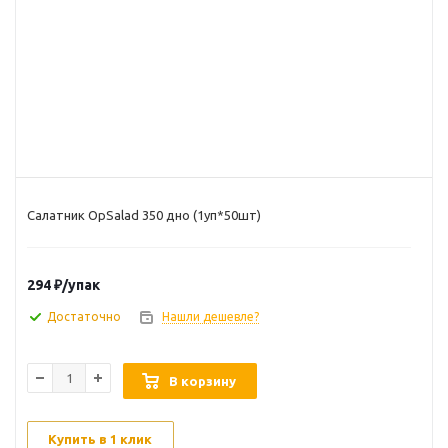
Салатник OpSalad 350 дно (1уп*50шт)
294
₽
/упак
Достаточно
Нашли дешевле?
В корзину
Купить в 1 клик