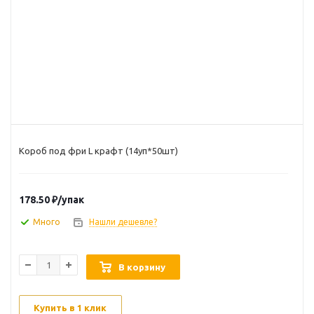
Короб под фри L крафт (14уп*50шт)
178.50
₽
/упак
Много
Нашли дешевле?
В корзину
Купить в 1 клик