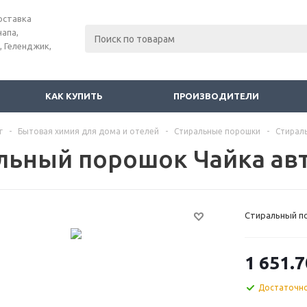
оставка
напа,
, Геленджик,
КАК КУПИТЬ
ПРОИЗВОДИТЕЛИ
г
-
Бытовая химия для дома и отелей
-
Стиральные порошки
-
Стираль
льный порошок Чайка авт
Стиральный по
1 651.7
Достаточн