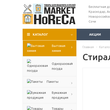
Бесплатная д
Краснодар, А
Новороссийск
Сочи
КАТАЛОГ
АКЦИИ
Бытовая
Главная
-
Катало
химия
Стира
Одноразовая
посуда
Пакеты
Бумажная
продукция
Товары