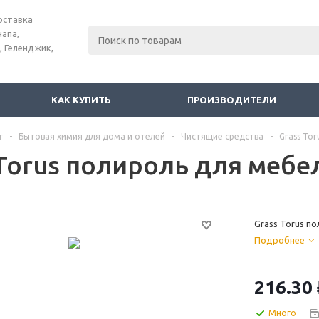
оставка
напа,
, Геленджик,
КАК КУПИТЬ
ПРОИЗВОДИТЕЛИ
г
-
Бытовая химия для дома и отелей
-
Чистящие средства
-
Grass To
 Torus полироль для мебе
Grass Torus п
Подробнее
216.30
Много