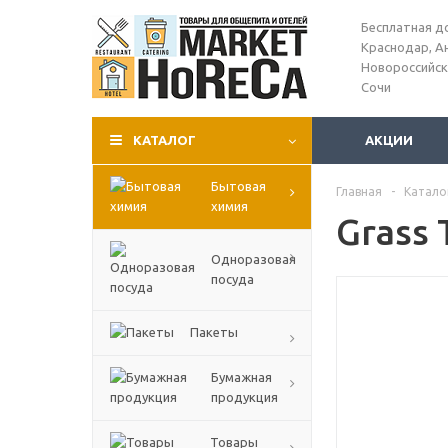
Бесплатная д
Краснодар, А
Новороссийск
Сочи
КАТАЛОГ
АКЦИИ
Бытовая
Главная
-
Катало
химия
Grass
Одноразовая
посуда
Пакеты
Бумажная
продукция
Товары